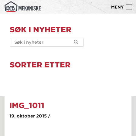
MENY
Gå
Om oss
til
SØK I NYHETER
innholdet
Produkter
Kompetanse
Ledige stillinger
SORTER ETTER
Referanser
Kontakt
IMG_1011
19. oktober 2015 /