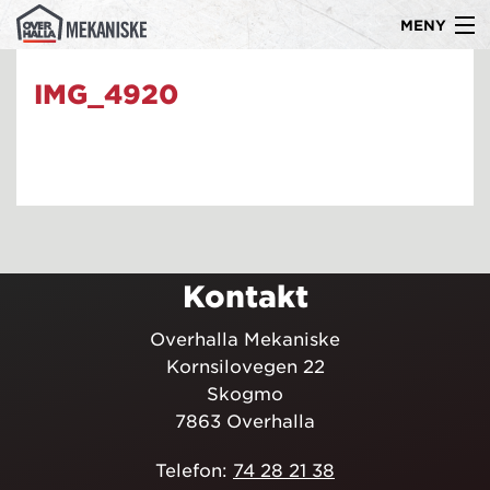
MENY
Gå
Om oss
til
IMG_4920
innholdet
Produkter
Kompetanse
Ledige stillinger
Referanser
Kontakt
Kontakt
Overhalla Mekaniske
Kornsilovegen 22
Skogmo
7863 Overhalla
Telefon:
74 28 21 38