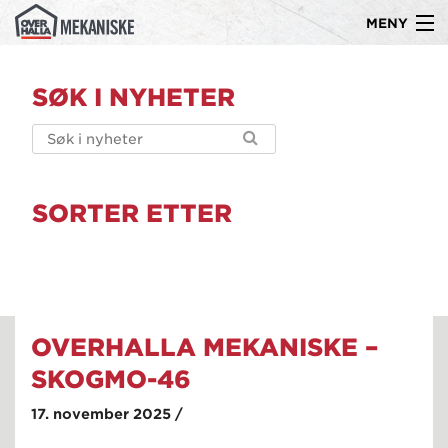
MENY
Gå
Om oss
til
SØK I NYHETER
innholdet
Produkter
Kompetanse
Ledige stillinger
SORTER ETTER
Referanser
Kontakt
OVERHALLA MEKANISKE –
SKOGMO-46
17. november 2025 /