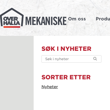
Gå
til
innholdet
Om oss
Produ
Overhalla
Mekaniske
SØK I NYHETER
SORTER ETTER
Nyheter