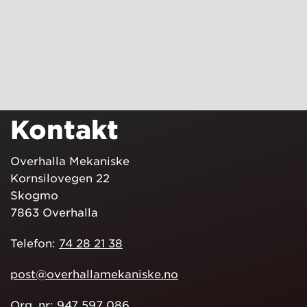
Kontakt
Overhalla Mekaniske
Kornsilovegen 22
Skogmo
7863 Overhalla
Telefon:
74 28 21 38
post@overhallamekaniske.no
Org. nr: 947 597 086