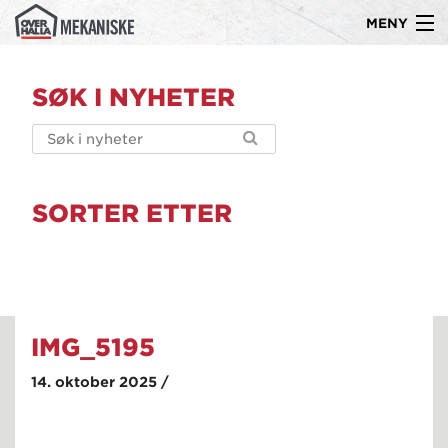
MENY
Gå
Om oss
til
SØK I NYHETER
innholdet
Produkter
Kompetanse
Ledige stillinger
SORTER ETTER
Referanser
Kontakt
IMG_5195
14. oktober 2025 /