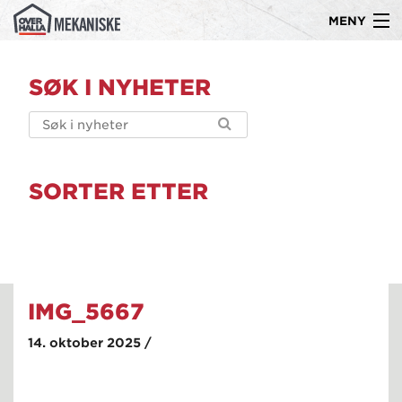
MENY
Gå
Om oss
til
SØK I NYHETER
innholdet
Produkter
Kompetanse
Ledige stillinger
SORTER ETTER
Referanser
Kontakt
IMG_5667
14. oktober 2025 /