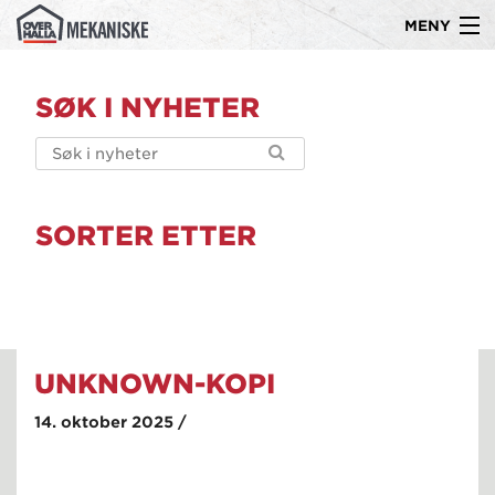
MENY
Gå
Om oss
til
SØK I NYHETER
innholdet
Produkter
Kompetanse
Ledige stillinger
SORTER ETTER
Referanser
Kontakt
UNKNOWN-KOPI
14. oktober 2025 /