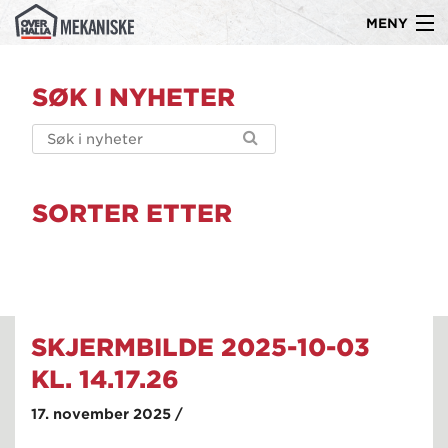
MENY
Gå
Om oss
til
SØK I NYHETER
innholdet
Produkter
Kompetanse
Ledige stillinger
SORTER ETTER
Referanser
Kontakt
SKJERMBILDE 2025-10-03
KL. 14.17.26
17. november 2025 /